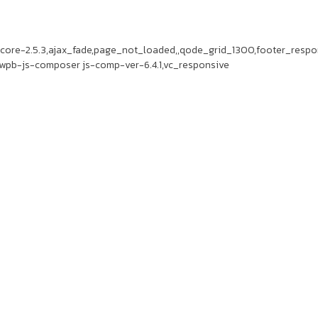
-core-2.5.3,ajax_fade,page_not_loaded,,qode_grid_1300,footer_res
wpb-js-composer js-comp-ver-6.4.1,vc_responsive