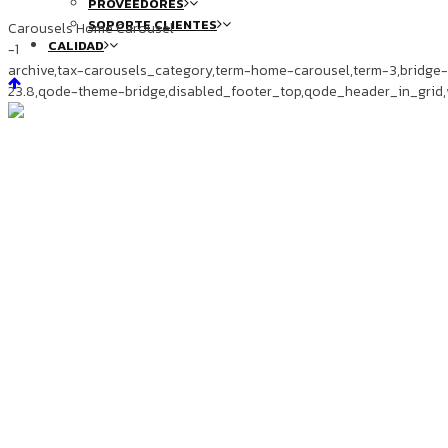
PROVEEDORES
SOPORTE CLIENTES
Carousels Home Carousel
CALIDAD
-1
archive,tax-carousels_category,term-home-carousel,term-3,bridge
23.8,qode-theme-bridge,disabled_footer_top,qode_header_in_grid,
ARCHIVE