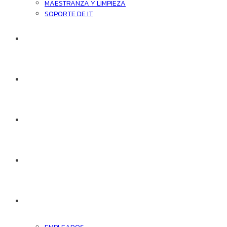
MAESTRANZA Y LIMPIEZA
SOPORTE DE IT
QUIÉNES SOMOS
TRABAJE EN CBS
CLIENTES
CONTACTO
ACCESOS